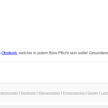
m
Obstkorb
, welcher in jedem Büro Pflicht sein sollte! Gesunder
rienmünster
|
Girokonto
|
Kleinanzeigen
|
Firmenservice
|
Garten
|
Lac