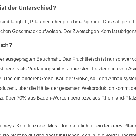
st der Unterschied?
ind länglich, Pflaumen eher gleichmäßig rund. Das saftigere Fr
ichen Geschmack aufweisen. Der Zwetschgen-Kern ist übrigens e
lich?
ner ausgeprägten Bauchnaht. Das Fruchtfleisch ist nur schwer 
t bereits als Verdauungsmittel anpreisten. Letztendlich von A
. Und ein anderer Große, Karl der Große, soll den Anbau syst
oduzent, über die Hälfte der gesamten Weltproduktion kommt d
zu über 70% aus Baden-Württemberg bzw. aus Rheinland-Pfalz
utneys, Konfitüre oder Mus. Und natürlich für ein leckeres Pfl
 sie nicht so gut geeignet für Kuchen. Ach ja: die verdauungs