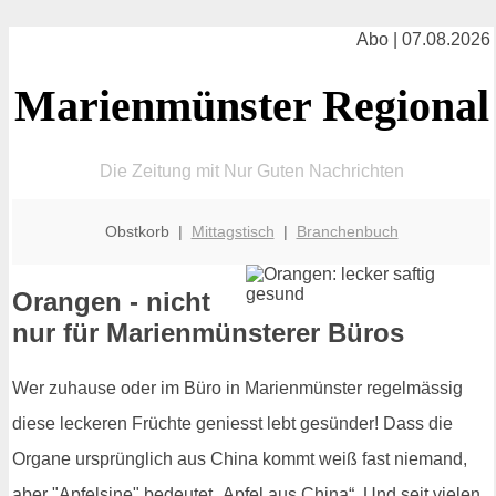
Abo | 07.08.2026
Marienmünster Regional
Die Zeitung mit Nur Guten Nachrichten
Obstkorb |
Mittagstisch
|
Branchenbuch
Orangen - nicht
nur für Marienmünsterer Büros
Wer zuhause oder im Büro in Marienmünster regelmässig
diese leckeren Früchte geniesst lebt gesünder! Dass die
Organe ursprünglich aus China kommt weiß fast niemand,
aber "Apfelsine" bedeutet „Apfel aus China“. Und seit vielen