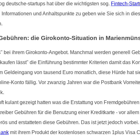
og deutsche-startups hat über die wichtigsten sog.
Fintech-Star
 Informationen und Anhaltspunkte zu geben wie Sie sich in die
n.
ebühren: die Girokonto-Situation in Marienmüns
s" bei ihrem Girokonto-Angebot. Manchmal werden generell Gebü
rkaufen lässt" die Einführung bestimmter Kriterien damit das Ko
 Geldeingang von tausend Euro monatlich, diese Hürde hat sie
line-Konto fällig. Vor zwanzig Jahren war die Postbank Vorreit
k.
t kulant gezeigt hatten was die Erstattung von Fremdgebühren 
eiber Gebühren für die Benutzung einer Kreditkarte - vor allem
ös und erstatteten diese Gebühren. Das ist jetzt jedoch vorbe
Bank
mit ihrem Produkt der kostenlosen schwarzen 1plus Visa C