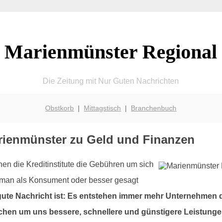
Marienmünster Regional
Die Zeitung mit Nur Guten Nachrichten
Obstkorb
|
Mittagstisch
|
Branchenbuch
rienmünster zu Geld und Finanzen
hen die Kreditinstitute die Gebühren um sich
n man als Konsument oder besser gesagt
gute Nachricht ist: Es entstehen immer mehr Unternehmen di
chen um uns bessere, schnellere und günstigere Leistung